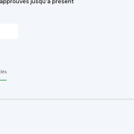
 approuvés jusqu’à présent
lés