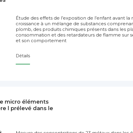
es
Étude des effets de l’exposition de l’enfant avant la
croissance à un mélange de substances comprena
plomb, des produits chimiques présents dans les pla
consommation et des retardateurs de flamme sur ses
et son comportement
Détails
de micro éléments
e l prélevé dans le
k
Mesure des concentrations de 23 métaux dans les é