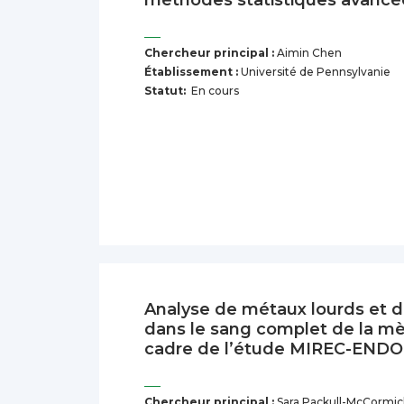
méthodes statistiques avancé
Chercheur principal :
Aimin Chen
Établissement :
Université de Pennsylvanie
Statut:
En cours
Analyse de métaux lourds et 
dans le sang complet de la mèr
cadre de l’étude MIREC-ENDO
Chercheur principal :
Sara Packull-McCormic