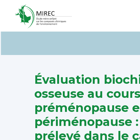
Évaluation bioch
osseuse au cours
préménopause et
périménopause :
prélevé dans le c