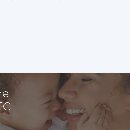
me
EC