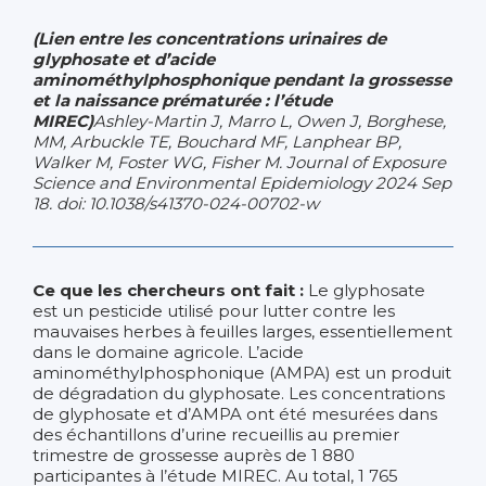
(Lien entre les concentrations urinaires de
glyphosate et d’acide
aminométhylphosphonique pendant la grossesse
et la naissance prématurée : l’étude
MIREC)
Ashley-Martin J, Marro L, Owen J, Borghese,
MM, Arbuckle TE, Bouchard MF, Lanphear BP,
Walker M, Foster WG, Fisher M. Journal of Exposure
Science and Environmental Epidemiology 2024 Sep
18. doi: 10.1038/s41370-024-00702-w
Ce que les chercheurs ont fait :
Le glyphosate
est un pesticide utilisé pour lutter contre les
mauvaises herbes à feuilles larges, essentiellement
dans le domaine agricole. L’acide
aminométhylphosphonique (AMPA) est un produit
de dégradation du glyphosate. Les concentrations
de glyphosate et d’AMPA ont été mesurées dans
des échantillons d’urine recueillis au premier
trimestre de grossesse auprès de 1 880
participantes à l’étude MIREC. Au total, 1 765